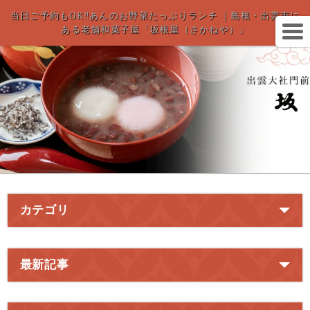
当日ご予約もOK‼あんのお野菜たっぷりランチ ｜島根・出雲市に
ある老舗和菓子屋「坂根屋（さかねや）」
カテゴリ
最新記事