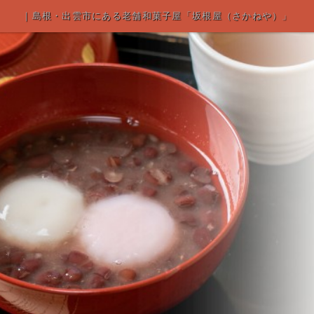
｜島根・出雲市にある老舗和菓子屋「坂根屋（さかねや）」