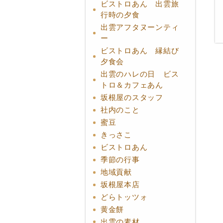
ビストロあん 出雲旅
行時の夕食
出雲アフタヌーンティ
ー
ビストロあん 縁結び
夕食会
出雲のハレの日 ビス
トロ＆カフェあん
坂根屋のスタッフ
社内のこと
蜜豆
きっさこ
ビストロあん
季節の行事
地域貢献
坂根屋本店
どらトッツォ
黄金餅
出雲の素材