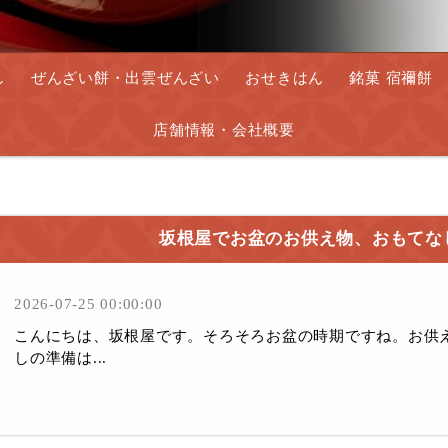
し
ぜんざい餅・出雲ぜんざい
おせきはん
銘菓 宿禰餅
店舗情報・会社概要
坂根屋でお盆のお供え物、おもてな
2026-07-25 00:00:00
こんにちは、坂根屋です。そろそろお盆の時期ですね。お供
しの準備は...