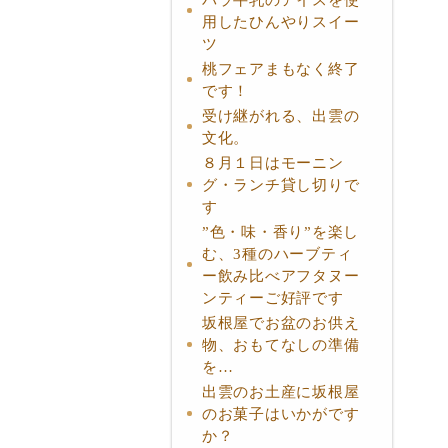
用したひんやりスイー
ツ
桃フェアまもなく終了
です！
受け継がれる、出雲の
文化。
８月１日はモーニン
グ・ランチ貸し切りで
す
”色・味・香り”を楽し
む、3種のハーブティ
ー飲み比べアフタヌー
ンティーご好評です
坂根屋でお盆のお供え
物、おもてなしの準備
を…
出雲のお土産に坂根屋
のお菓子はいかがです
か？