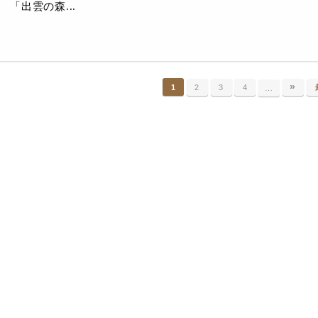
「出雲の森...
»
1
2
3
4
…