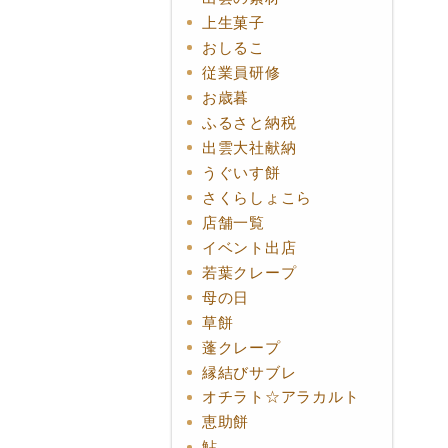
上生菓子
おしるこ
従業員研修
お歳暮
ふるさと納税
出雲大社献納
うぐいす餅
さくらしょこら
店舗一覧
イベント出店
若葉クレープ
母の日
草餅
蓬クレープ
縁結びサブレ
オチラト☆アラカルト
恵助餅
鮎