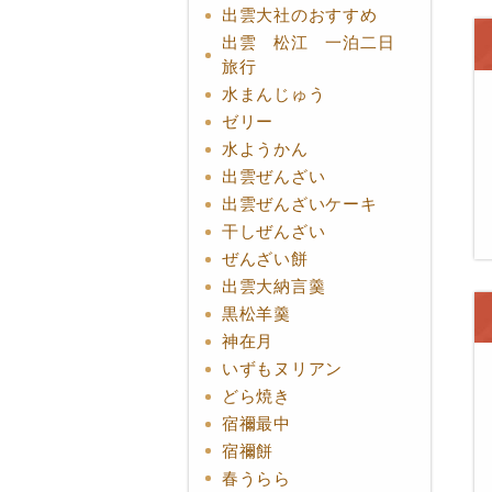
出雲大社のおすすめ
出雲 松江 一泊二日
旅行
水まんじゅう
ゼリー
水ようかん
出雲ぜんざい
出雲ぜんざいケーキ
干しぜんざい
ぜんざい餅
出雲大納言羹
黒松羊羹
神在月
いずもヌリアン
どら焼き
宿禰最中
宿禰餅
春うらら