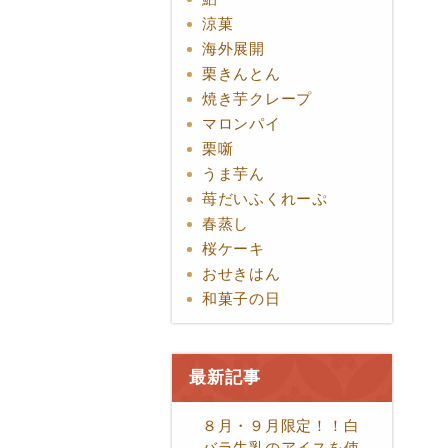
涼菓
海外展開
栗きんとん
焼き芋クレープ
マロンパイ
栗噺
うま芋ん
苺だいふくれーぷ
春蒸し
桜ケーキ
おせきはん
和菓子の日
最新記事
８月・９月限定！！白
バラ牛乳のアイスを使