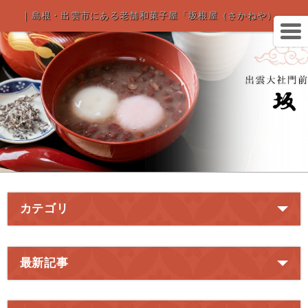
｜島根・出雲市にある老舗和菓子屋「坂根屋（さかねや）」
カテゴリ
最新記事