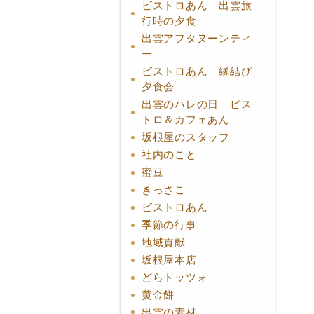
ビストロあん 出雲旅
行時の夕食
出雲アフタヌーンティ
ー
ビストロあん 縁結び
夕食会
出雲のハレの日 ビス
トロ＆カフェあん
坂根屋のスタッフ
社内のこと
蜜豆
きっさこ
ビストロあん
季節の行事
地域貢献
坂根屋本店
どらトッツォ
黄金餅
出雲の素材