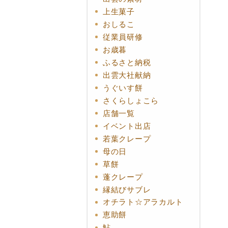
上生菓子
おしるこ
従業員研修
お歳暮
ふるさと納税
出雲大社献納
うぐいす餅
さくらしょこら
店舗一覧
イベント出店
若葉クレープ
母の日
草餅
蓬クレープ
縁結びサブレ
オチラト☆アラカルト
恵助餅
鮎