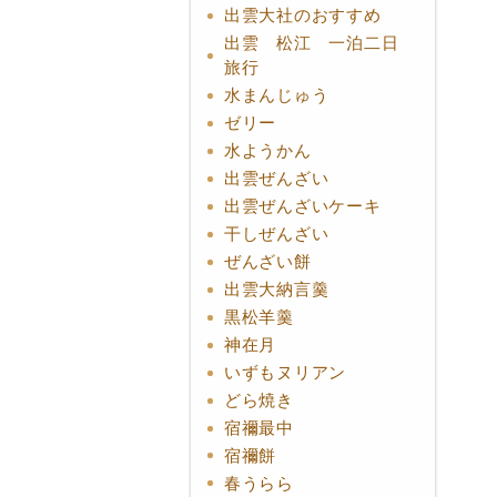
出雲大社のおすすめ
出雲 松江 一泊二日
旅行
水まんじゅう
ゼリー
水ようかん
出雲ぜんざい
出雲ぜんざいケーキ
干しぜんざい
ぜんざい餅
出雲大納言羹
黒松羊羹
神在月
いずもヌリアン
どら焼き
宿禰最中
宿禰餅
春うらら