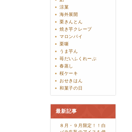
涼菓
海外展開
栗きんとん
焼き芋クレープ
マロンパイ
栗噺
うま芋ん
苺だいふくれーぷ
春蒸し
桜ケーキ
おせきはん
和菓子の日
最新記事
８月・９月限定！！白
バラ牛乳のアイスを使