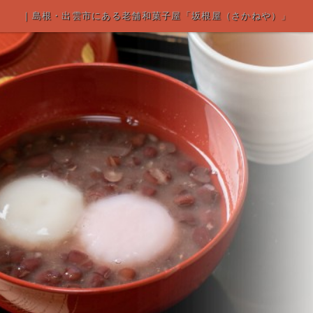
｜島根・出雲市にある老舗和菓子屋「坂根屋（さかねや）」