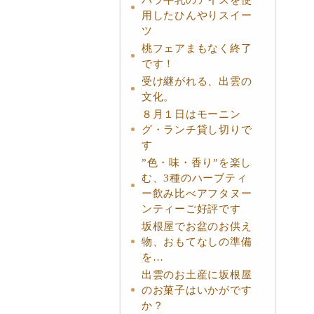
用したひんやりスイー
ツ
桃フェアまもなく終了
です！
受け継がれる、出雲の
文化。
８月１日はモーニン
グ・ランチ貸し切りで
す
”色・味・香り”を楽し
む、3種のハーブティ
ー飲み比べアフタヌー
ンティーご好評です
坂根屋でお盆のお供え
物、おもてなしの準備
を…
出雲のお土産に坂根屋
のお菓子はいかがです
か？