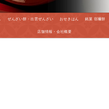
し
ぜんざい餅・出雲ぜんざい
おせきはん
銘菓 宿禰餅
店舗情報・会社概要