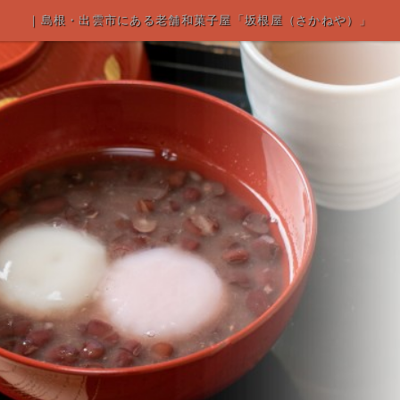
｜島根・出雲市にある老舗和菓子屋「坂根屋（さかねや）」