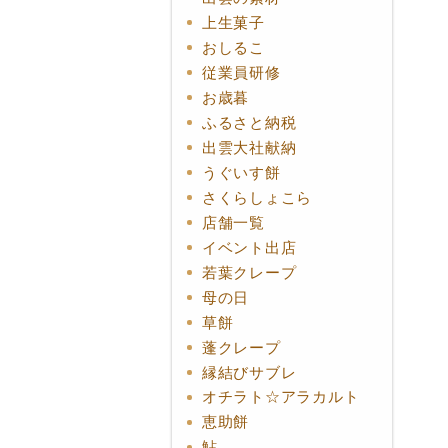
上生菓子
おしるこ
従業員研修
お歳暮
ふるさと納税
出雲大社献納
うぐいす餅
さくらしょこら
店舗一覧
イベント出店
若葉クレープ
母の日
草餅
蓬クレープ
縁結びサブレ
オチラト☆アラカルト
恵助餅
鮎