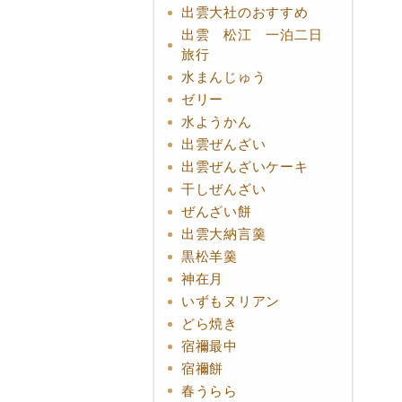
出雲大社のおすすめ
出雲 松江 一泊二日
旅行
水まんじゅう
ゼリー
水ようかん
出雲ぜんざい
出雲ぜんざいケーキ
干しぜんざい
ぜんざい餅
出雲大納言羹
黒松羊羹
神在月
いずもヌリアン
どら焼き
宿禰最中
宿禰餅
春うらら