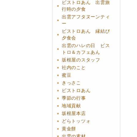
ビストロあん 出雲旅
行時の夕食
出雲アフタヌーンティ
ー
ビストロあん 縁結び
夕食会
出雲のハレの日 ビス
トロ＆カフェあん
坂根屋のスタッフ
社内のこと
蜜豆
きっさこ
ビストロあん
季節の行事
地域貢献
坂根屋本店
どらトッツォ
黄金餅
出雲の素材