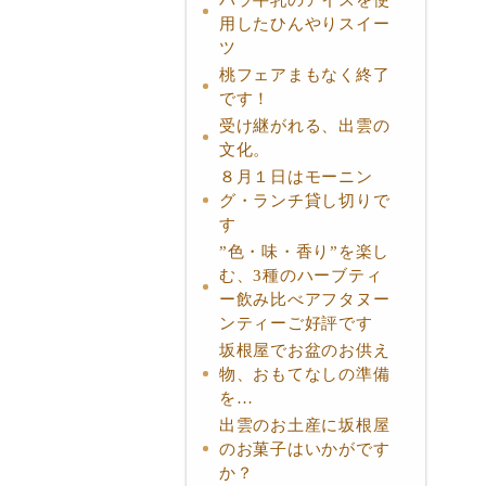
用したひんやりスイー
ツ
桃フェアまもなく終了
です！
受け継がれる、出雲の
文化。
８月１日はモーニン
グ・ランチ貸し切りで
す
”色・味・香り”を楽し
む、3種のハーブティ
ー飲み比べアフタヌー
ンティーご好評です
坂根屋でお盆のお供え
物、おもてなしの準備
を…
出雲のお土産に坂根屋
のお菓子はいかがです
か？