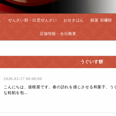
し
ぜんざい餅・出雲ぜんざい
おせきはん
銘菓 宿禰餅
店舗情報・会社概要
うぐいす餅
2026-02-17 00:00:00
こんにちは、坂根屋です。春の訪れを感じさせる和菓子、う
な粒餡を包...