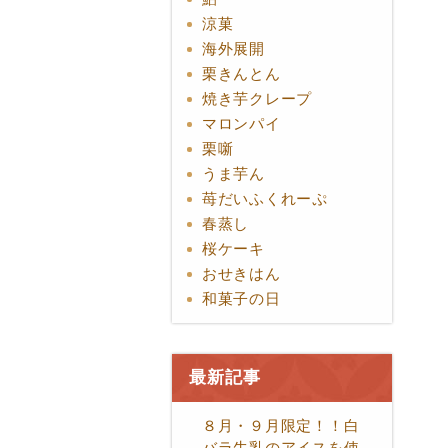
涼菓
海外展開
栗きんとん
焼き芋クレープ
マロンパイ
栗噺
うま芋ん
苺だいふくれーぷ
春蒸し
桜ケーキ
おせきはん
和菓子の日
最新記事
８月・９月限定！！白
バラ牛乳のアイスを使