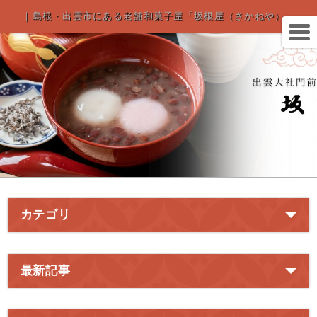
｜島根・出雲市にある老舗和菓子屋「坂根屋（さかねや）」
カテゴリ
最新記事