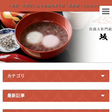
｜島根・出雲市にある老舗和菓子屋「坂根屋（さかねや）」
カテゴリ
最新記事