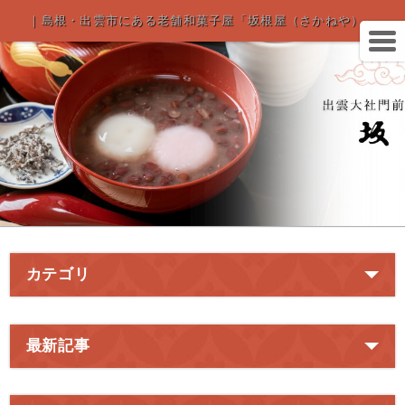
｜島根・出雲市にある老舗和菓子屋「坂根屋（さかねや）」
カテゴリ
最新記事