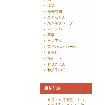
涼菓
海外展開
栗きんとん
焼き芋クレープ
マロンパイ
栗噺
うま芋ん
苺だいふくれーぷ
春蒸し
桜ケーキ
おせきはん
和菓子の日
最新記事
８月・９月限定！！白
バラ牛乳のアイスを使