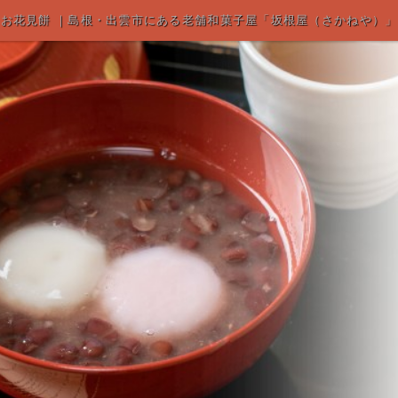
お花見餅 ｜島根・出雲市にある老舗和菓子屋「坂根屋（さかねや）」