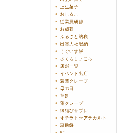
上生菓子
おしるこ
従業員研修
お歳暮
ふるさと納税
出雲大社献納
うぐいす餅
さくらしょこら
店舗一覧
イベント出店
若葉クレープ
母の日
草餅
蓬クレープ
縁結びサブレ
オチラト☆アラカルト
恵助餅
鮎