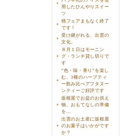
用したひんやりスイー
ツ
桃フェアまもなく終了
です！
受け継がれる、出雲の
文化。
８月１日はモーニン
グ・ランチ貸し切りで
す
”色・味・香り”を楽し
む、3種のハーブティ
ー飲み比べアフタヌー
ンティーご好評です
坂根屋でお盆のお供え
物、おもてなしの準備
を…
出雲のお土産に坂根屋
のお菓子はいかがです
か？