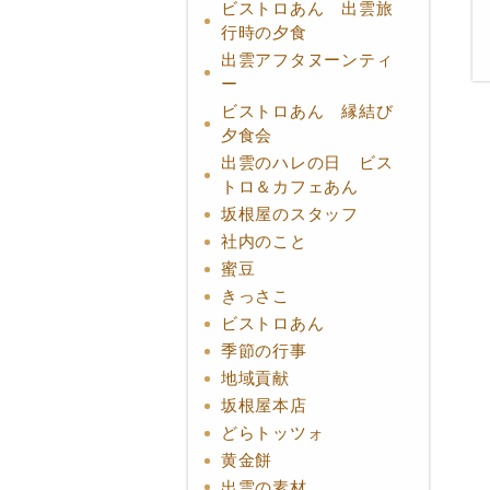
ビストロあん 出雲旅
行時の夕食
出雲アフタヌーンティ
ー
ビストロあん 縁結び
夕食会
出雲のハレの日 ビス
トロ＆カフェあん
坂根屋のスタッフ
社内のこと
蜜豆
きっさこ
ビストロあん
季節の行事
地域貢献
坂根屋本店
どらトッツォ
黄金餅
出雲の素材