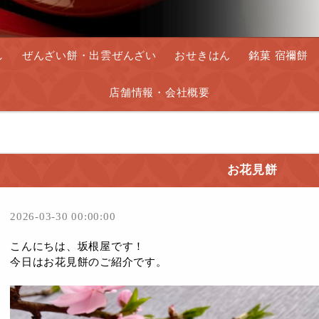
し
ぜんざい餅・出雲ぜんざい
おせきはん
銘菓 宿禰餅
店舗情報・会社概要
お花見餅
2026-03-30 00:00:00
こんにちは、坂根屋です！
今日はお花見餅のご紹介です。