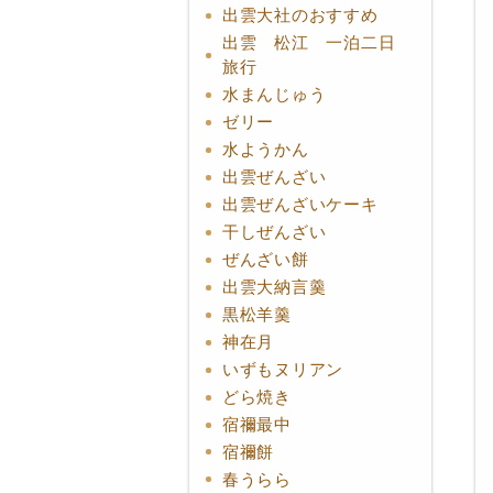
出雲大社のおすすめ
出雲 松江 一泊二日
旅行
水まんじゅう
ゼリー
水ようかん
出雲ぜんざい
出雲ぜんざいケーキ
干しぜんざい
ぜんざい餅
出雲大納言羹
黒松羊羹
神在月
いずもヌリアン
どら焼き
宿禰最中
宿禰餅
春うらら