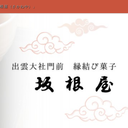
坂根屋（さかねや）」