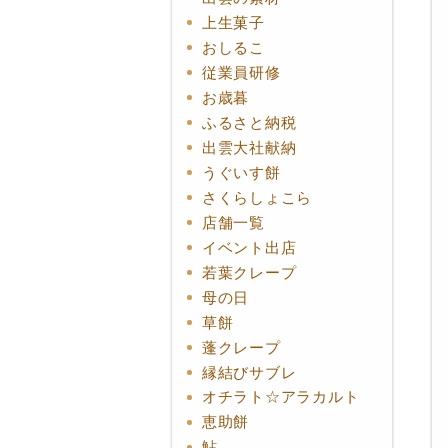
上生菓子
おしるこ
従業員研修
お歳暮
ふるさと納税
出雲大社献納
うぐいす餅
さくらしょこら
店舗一覧
イベント出店
若葉クレープ
母の日
草餅
蓬クレープ
縁結びサブレ
オチラト☆アラカルト
恵助餅
鮎