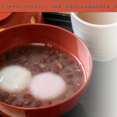
！【オチラト☆アラカルト】 ｜島根・出雲市にある老舗和菓子屋「