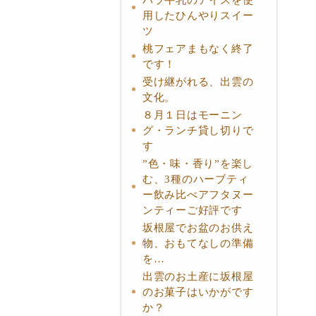
用したひんやりスイー
ツ
桃フェアまもなく終了
です！
受け継がれる、出雲の
文化。
８月１日はモーニン
グ・ランチ貸し切りで
す
”色・味・香り”を楽し
む、3種のハーブティ
ー飲み比べアフタヌー
ンティーご好評です
坂根屋でお盆のお供え
物、おもてなしの準備
を…
出雲のお土産に坂根屋
のお菓子はいかがです
か？