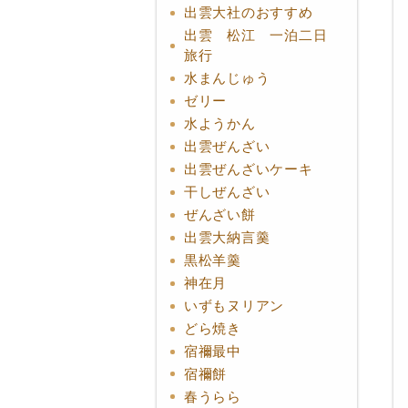
出雲大社のおすすめ
出雲 松江 一泊二日
旅行
水まんじゅう
ゼリー
水ようかん
出雲ぜんざい
出雲ぜんざいケーキ
干しぜんざい
ぜんざい餅
出雲大納言羹
黒松羊羹
神在月
いずもヌリアン
どら焼き
宿禰最中
宿禰餅
春うらら