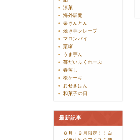
涼菓
海外展開
栗きんとん
焼き芋クレープ
マロンパイ
栗噺
うま芋ん
苺だいふくれーぷ
春蒸し
桜ケーキ
おせきはん
和菓子の日
最新記事
８月・９月限定！！白
バラ牛乳のアイスを使