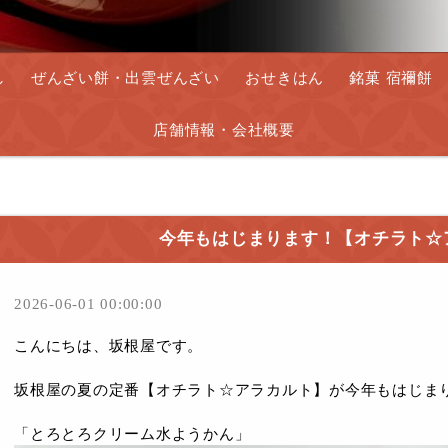
し
ぜんざい餅・出雲ぜんざい
おせきはん
銘菓 宿禰餅
店舗情報・会社概要
今年もはじまります！【オチラト☆
2026-06-01 00:00:00
こんにちは、坂根屋です。
坂根屋の夏の定番【オチラト☆アラカルト】が今年もはじま
「とろとろクリーム水ようかん」