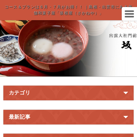
コース＆プランは６月・７月がお得！！ ｜島根・出雲市にある老
舗和菓子屋「坂根屋（さかねや）」
カテゴリ
最新記事