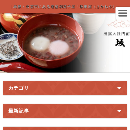
｜島根・出雲市にある老舗和菓子屋「坂根屋（さかねや）」
カテゴリ
最新記事