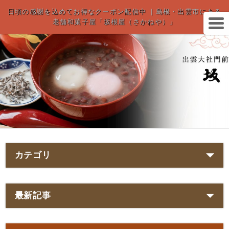
日頃の感謝を込めてお得なクーポン配信中 ｜島根・出雲市にある
老舗和菓子屋「坂根屋（さかねや）」
カテゴリ
最新記事