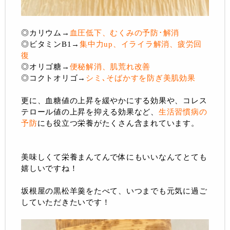
◎カリウム→
血圧低下、むくみの予防･解消
◎ビタミンB1→
集中力up、イライラ解消、疲労回
復
◎オリゴ糖→
便秘解消、肌荒れ改善
◎コクトオリゴ→
シミ､そばかすを防ぎ美肌効果
更に、血糖値の上昇を緩やかにする効果や、コレス
テロール値の上昇を抑える効果など、
生活習慣病の
予防
にも役立つ栄養がたくさん含まれています。
美味しくて栄養まんてんで体にもいいなんてとても
嬉しいですね！
坂根屋の黒松羊羹をたべて、いつまでも元気に過ご
していただきたいです！