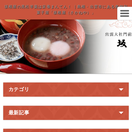
坂根屋の黒松羊羹は栄養まんてん！ ｜島根・出雲市にある老舗和
菓子屋「坂根屋（さかねや）」
カテゴリ
最新記事