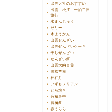
出雲大社のおすすめ
出雲 松江 一泊二日
旅行
水まんじゅう
ゼリー
水ようかん
出雲ぜんざい
出雲ぜんざいケーキ
干しぜんざい
ぜんざい餅
出雲大納言羹
黒松羊羹
神在月
いずもヌリアン
どら焼き
宿禰最中
宿禰餅
春うらら