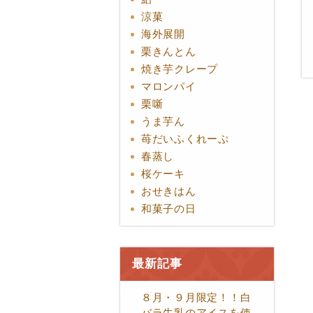
涼菓
海外展開
栗きんとん
焼き芋クレープ
マロンパイ
栗噺
うま芋ん
苺だいふくれーぷ
春蒸し
桜ケーキ
おせきはん
和菓子の日
最新記事
８月・９月限定！！白
バラ牛乳のアイスを使