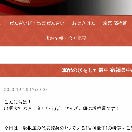
し
ぜんざい餅・出雲ぜんざい
おせきはん
銘菓 宿禰餅
店舗情報・会社概要
軍配の形をした最中 宿禰最中
2020-12-16 17:30:05
こんにちは！
出雲大社のお土産といえば、ぜんざい餅の坂根屋です！
今日は、坂根屋の代表銘菓の1つである[宿禰最中]の特徴を