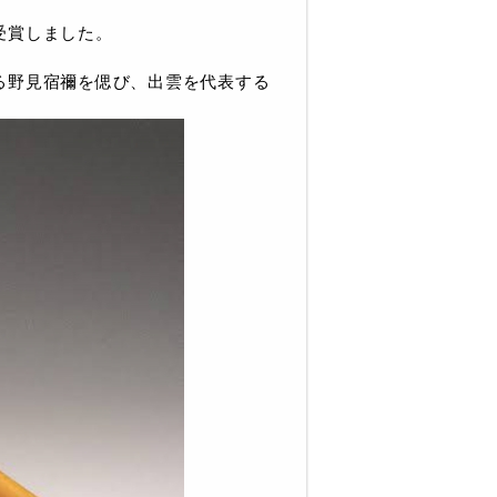
受賞しました。
る野見宿禰を偲び、出雲を代表する