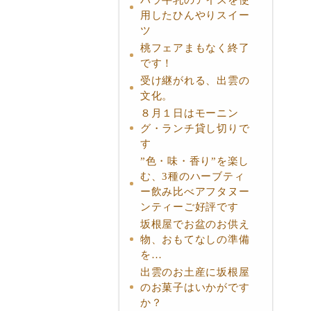
用したひんやりスイー
ツ
桃フェアまもなく終了
です！
受け継がれる、出雲の
文化。
８月１日はモーニン
グ・ランチ貸し切りで
す
”色・味・香り”を楽し
む、3種のハーブティ
ー飲み比べアフタヌー
ンティーご好評です
坂根屋でお盆のお供え
物、おもてなしの準備
を…
出雲のお土産に坂根屋
のお菓子はいかがです
か？