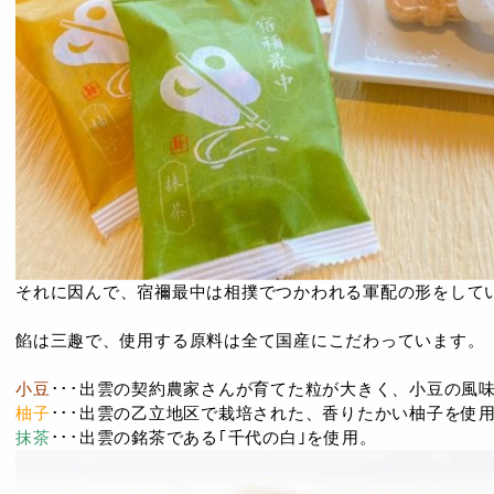
それに因んで、宿禰最中は相撲でつかわれる軍配の形をして
餡は三趣で、使用する原料は全て国産にこだわっています。
小豆
･･･出雲の契約農家さんが育てた粒が大きく、小豆の風
柚子
･･･出雲の乙立地区で栽培された、香りたかい柚子を使
抹茶
･･･出雲の銘茶である｢千代の白｣を使用。