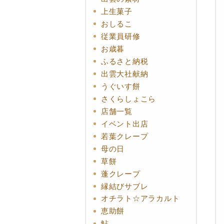
上生菓子
おしるこ
従業員研修
お歳暮
ふるさと納税
出雲大社献納
うぐいす餅
さくらしょこら
店舗一覧
イベント出店
若葉クレープ
母の日
草餅
蓬クレープ
縁結びサブレ
オチラト☆アラカルト
恵助餅
鮎