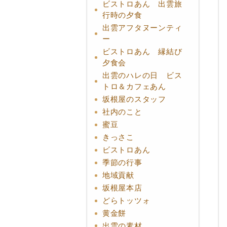
ビストロあん 出雲旅
行時の夕食
出雲アフタヌーンティ
ー
ビストロあん 縁結び
夕食会
出雲のハレの日 ビス
トロ＆カフェあん
坂根屋のスタッフ
社内のこと
蜜豆
きっさこ
ビストロあん
季節の行事
地域貢献
坂根屋本店
どらトッツォ
黄金餅
出雲の素材