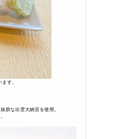
います。
味抜群な出雲大納言を使用。
用。