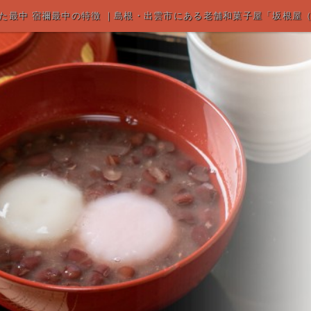
た最中 宿禰最中の特徴 ｜島根・出雲市にある老舗和菓子屋「坂根屋