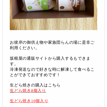
お彼岸の御供え物や家族団らんの場に是非ご
利用ください。
坂根屋の通販サイトから購入するもできま
す。
冷凍発送なので好きな時に解凍して食べるこ
とができておすすめです！
生どら焼きの購入はこちら
生どら焼き
8
個入り
生どら焼き
10
個入り