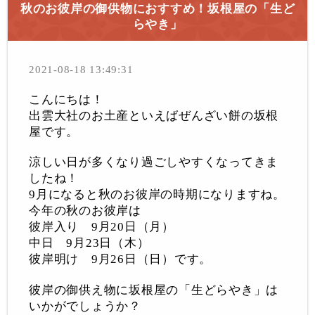
秋のお彼岸の御供物におすすめ！坂根屋の「生ど
らやき」
2021-08-18 13:49:31
こんにちは！
出雲大社のお土産といえばぜんざい餅の坂根
屋です。
涼しい日が多くなり過ごしやすくなってきま
したね！
9
月になると秋のお彼岸の時期になりますね。
今年の秋のお彼岸は
彼岸入り
9
月
20
日（月）
中日
9
月
23
日（木）
彼岸明け
9
月
26
日（日）です。
彼岸の御供え物に坂根屋の「生どらやき」は
いかがでしょうか？