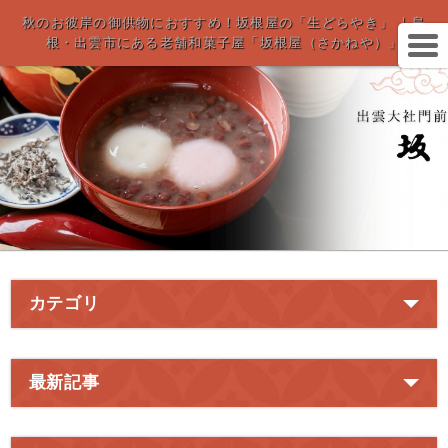
秋のお彼岸の御供物におすすめ！坂根屋の「生どらやき」 ｜島
根・出雲市にある老舗和菓子屋「坂根屋（さかねや）」
カテゴリ
最新記事