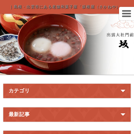
｜島根・出雲市にある老舗和菓子屋「坂根屋（さかねや）」
カテゴリ
最新記事