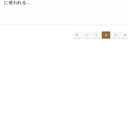
に使われる...
«
»
1
2
3
4