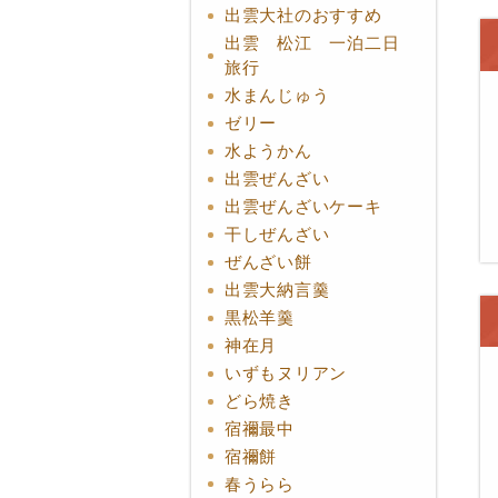
出雲大社のおすすめ
出雲 松江 一泊二日
旅行
水まんじゅう
ゼリー
水ようかん
出雲ぜんざい
出雲ぜんざいケーキ
干しぜんざい
ぜんざい餅
出雲大納言羹
黒松羊羹
神在月
いずもヌリアン
どら焼き
宿禰最中
宿禰餅
春うらら