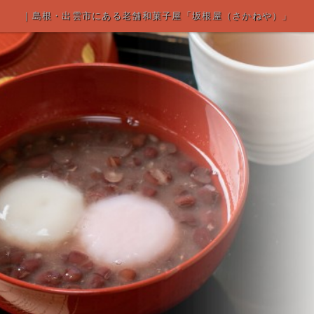
｜島根・出雲市にある老舗和菓子屋「坂根屋（さかねや）」