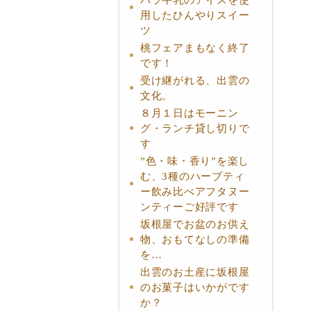
用したひんやりスイー
ツ
桃フェアまもなく終了
です！
受け継がれる、出雲の
文化。
８月１日はモーニン
グ・ランチ貸し切りで
す
”色・味・香り”を楽し
む、3種のハーブティ
ー飲み比べアフタヌー
ンティーご好評です
坂根屋でお盆のお供え
物、おもてなしの準備
を…
出雲のお土産に坂根屋
のお菓子はいかがです
か？