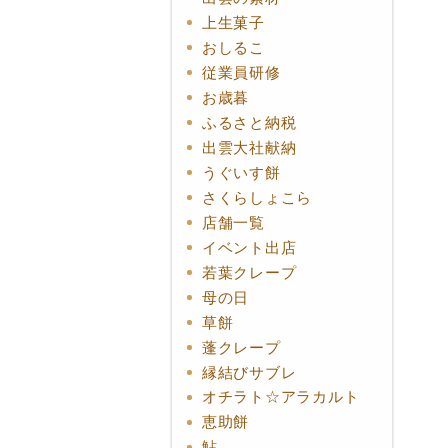
上生菓子
おしるこ
従業員研修
お歳暮
ふるさと納税
出雲大社献納
うぐいす餅
さくらしょこら
店舗一覧
イベント出店
若葉クレープ
母の日
草餅
蓬クレープ
縁結びサブレ
オチラト☆アラカルト
恵助餅
鮎