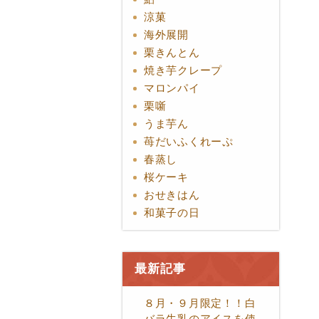
涼菓
海外展開
栗きんとん
焼き芋クレープ
マロンパイ
栗噺
うま芋ん
苺だいふくれーぷ
春蒸し
桜ケーキ
おせきはん
和菓子の日
最新記事
８月・９月限定！！白
バラ牛乳のアイスを使