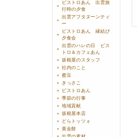
ビストロあん 出雲旅
行時の夕食
出雲アフタヌーンティ
ー
ビストロあん 縁結び
夕食会
出雲のハレの日 ビス
トロ＆カフェあん
坂根屋のスタッフ
社内のこと
蜜豆
きっさこ
ビストロあん
季節の行事
地域貢献
坂根屋本店
どらトッツォ
黄金餅
出雲の素材