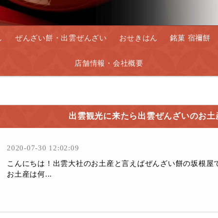
し
ぜんざい餅・出雲ぜんざい
おせきはん
銘菓 宿禰餅
店舗情報・会社概要
出雲観光に来たら出雲ぜんざいのお土
2020-07-30 12:02:09
こんにちは！出雲大社のお土産と言えばぜんざい餅の坂根屋
お土産は何...