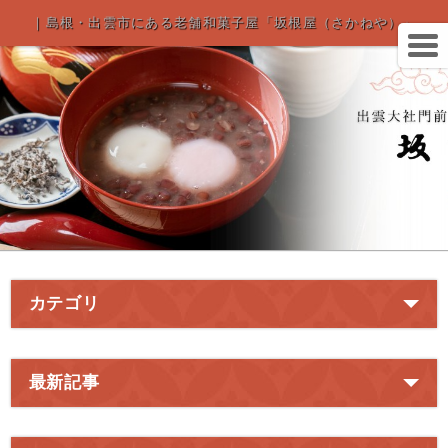
｜島根・出雲市にある老舗和菓子屋「坂根屋（さかねや）」
カテゴリ
最新記事